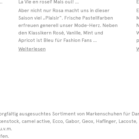
lbschuh, Mid Cut oder Slip-on – auch bei modebewussten Kids geht ...
La Vie en rose? Mais oui! ...
Aber nicht nur Rosa macht uns in dieser
E
Saison viel „Plaisir“. Frische Pastellfarben
M
erfreuen generell unser Mode-Herz. Neben
N
den Klassikern Rosé, Vanille, Mint und
W
Apricot ist Bleu für Fashion Fans ...
p
Weiterlesen
W
 sorgfältig ausgesuchtes Sortiment von Markenschuhen für Da
rkenstock, camel active, Ecco, Gabor, Geox, Haflinger, Lacost
u.v.m.
fen.