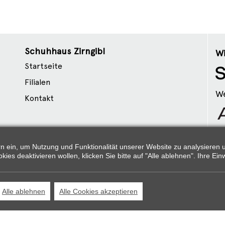
Schuhhaus Zirngibl
Wi
Startseite
Filialen
We
Kontakt
Fo
tern ein, um Nutzung und Funktionalität unserer Website zu analysiere
s deaktivieren wollen, klicken Sie bitte auf "Alle ablehnen". Ihre Einw
Alle ablehnen
Alle Cookies akzeptieren
Alle Preisangaben gelten inklusive gesetzlichen MwSt. und bei Selbstabholun
gekennzeichnet sind, handelt es sich um die unverbindliche Preisempfehlung 