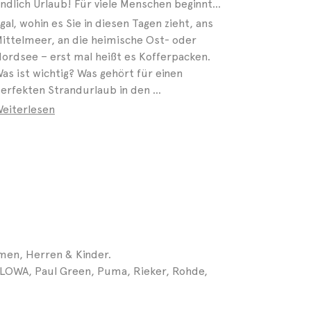
Endlich Urlaub! Für viele Menschen beginnt in diesen Tagen die schönste Zeit des Jahres. Ob allein, ...
gal, wohin es Sie in diesen Tagen zieht, ans
ittelmeer, an die heimische Ost- oder
ordsee – erst mal heißt es Kofferpacken.
as ist wichtig? Was gehört für einen
erfekten Strandurlaub in den ...
eiterlesen
men, Herren & Kinder.
e, LOWA, Paul Green, Puma, Rieker, Rohde,