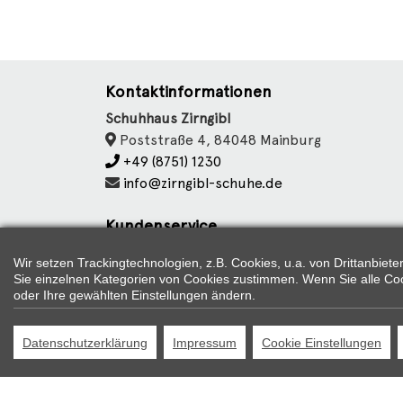
Kontaktinformationen
Schuhhaus Zirngibl
Poststraße 4, 84048 Mainburg
+49 (8751) 1230
info@zirngibl-schuhe.de
Kundenservice
Datenschutz
Wir setzen Trackingtechnologien, z.B. Cookies, u.a. von Drittanbie
Cookie Einstellungen
Sie einzelnen Kategorien von Cookies zustimmen. Wenn Sie alle Cookie
Impressum
oder Ihre gewählten Einstellungen ändern.
Datenschutzerklärung
Impressum
Cookie Einstellungen
*
Bei Preisen, die mit "UVP" 