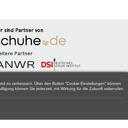
r sind Partner von
itere Partner
lgen Sie uns:
n und zu verbessern. Über den Button "Cookie-Einstellungen" können
illigung können Sie jederzeit, mit Wirkung für die Zukunft widerrufen
g.
des Herstellers/Lieferanten.