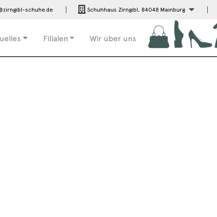
@zirngibl-schuhe.de
Schuhhaus Zirngibl,
84048 Mainburg
uelles
Filialen
Wir über uns