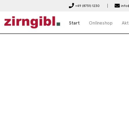
+49 (8751) 1230
info
Start
Onlineshop
Akt